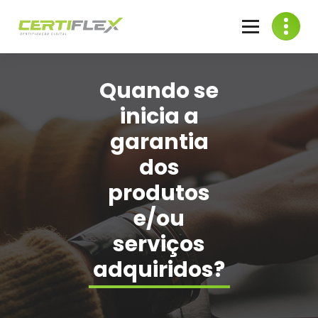
Skip
to
content
Venda de Certificado Digital
Quando se
inicia a
garantia
dos
produtos
e/ou
serviços
adquiridos?